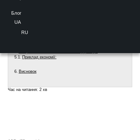
2. Тип відкривання
Блог
3. Вага стулки
4. Безпека
UA
5. Кліматичні умови
RU
Поради щодо вибору фурнітури
Чому важливо не економити на фурнітурі
Приклад економії:
Висновок
Час на читання:
2
хв