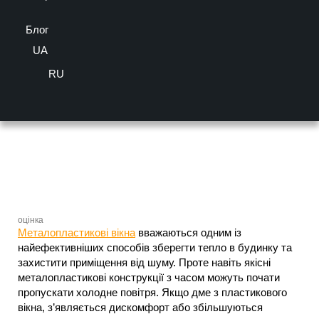
Деформація профілю та проблеми зі склопакетом
Блог
Як визначити місце продування?
UA
Що робити, якщо з вікна дме?
RU
Час на читання:
2
хв
оцінка
Металопластикові вікна
вважаються одним із
найефективніших способів зберегти тепло в будинку та
захистити приміщення від шуму. Проте навіть якісні
металопластикові конструкції з часом можуть почати
пропускати холодне повітря. Якщо дме з пластикового
вікна, з’являється дискомфорт або збільшуються