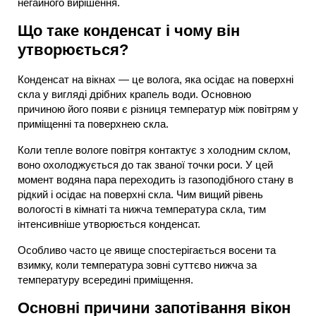
негайного вирішення.
Що таке конденсат і чому він
утворюється?
Конденсат на вікнах — це волога, яка осідає на поверхні
скла у вигляді дрібних крапель води. Основною
причиною його появи є різниця температур між повітрям у
приміщенні та поверхнею скла.
Коли тепле вологе повітря контактує з холодним склом,
воно охолоджується до так званої точки роси. У цей
момент водяна пара переходить із газоподібного стану в
рідкий і осідає на поверхні скла. Чим вищий рівень
вологості в кімнаті та нижча температура скла, тим
інтенсивніше утворюється конденсат.
Особливо часто це явище спостерігається восени та
взимку, коли температура зовні суттєво нижча за
температуру всередині приміщення.
Основні причини запотівання вікон