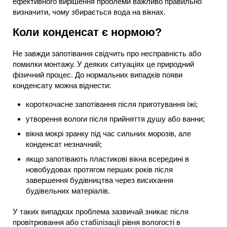
ефективного вирішення проблеми важливо правильно
визначити, чому збирається вода на вікнах.
Коли конденсат є нормою?
Не завжди запотівання свідчить про несправність або
помилки монтажу. У деяких ситуаціях це природний
фізичний процес. До нормальних випадків появи
конденсату можна віднести:
короткочасне запотівання після приготування їжі;
утворення вологи після прийняття душу або ванни;
вікна мокрі зранку під час сильних морозів, але
конденсат незначний;
якщо запотівають пластикові вікна всередині в
новобудовах протягом перших років після
завершення будівництва через висихання
будівельних матеріалів.
У таких випадках проблема зазвичай зникає після
провітрювання або стабілізації рівня вологості в