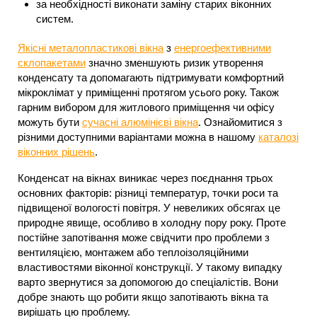
за необхідності виконати заміну старих віконних
систем.
Якісні металопластикові вікна
з
енергоефективними
склопакетами
значно зменшують ризик утворення
конденсату та допомагають підтримувати комфортний
мікроклімат у приміщенні протягом усього року. Також
гарним вибором для житлового приміщення чи офісу
можуть бути
сучасні алюмінієві вікна
. Ознайомитися з
різними доступними варіантами можна в нашому
каталозі
віконних рішень
.
Конденсат на вікнах виникає через поєднання трьох
основних факторів: різниці температур, точки роси та
підвищеної вологості повітря. У невеликих обсягах це
природне явище, особливо в холодну пору року. Проте
постійне запотівання може свідчити про проблеми з
вентиляцією, монтажем або теплоізоляційними
властивостями віконної конструкції. У такому випадку
варто звернутися за допомогою до спеціалістів. Вони
добре знають що робити якщо запотівають вікна та
вирішать цю проблему.