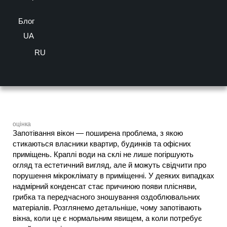
Як позбутися конденсату на вікнах?
Блог
UA
Час на читання:
3
хв
RU
оцінка
Запотівання вікон — поширена проблема, з якою
стикаються власники квартир, будинків та офісних
приміщень. Краплі води на склі не лише погіршують
огляд та естетичний вигляд, але й можуть свідчити про
порушення мікроклімату в приміщенні. У деяких випадках
надмірний конденсат стає причиною появи плісняви,
грибка та передчасного зношування оздоблювальних
матеріалів. Розглянемо детальніше, чому запотівають
вікна, коли це є нормальним явищем, а коли потребує