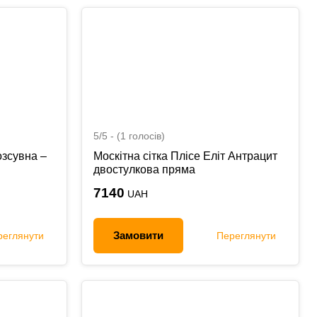
5/5 - (1 голосів)
озсувна –
Москітна сітка Плісе Еліт Антрацит
двостулкова пряма
7140
UAH
Замовити
реглянути
Переглянути