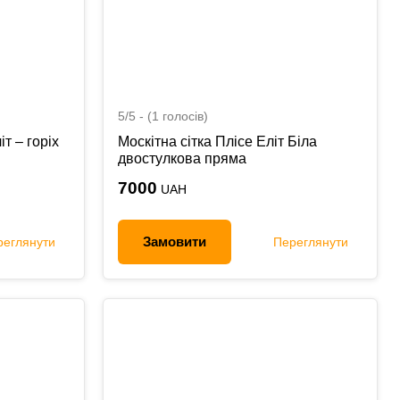
5/5 - (1 голосів)
іт – горіх
Москітна сітка Плісе Еліт Біла
двостулкова пряма
7000
UAH
Замовити
реглянути
Переглянути