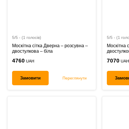
5/5 - (1 голосів)
5/5 - (1 голо
Москітна сітка Дверна – розсувна –
Москітна с
двостулкова – біла
двостулко
4760
7070
UAH
UAH
Замовити
Замов
Переглянути