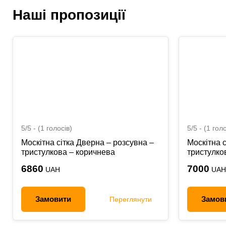
Наші пропозиції
5/5 - (1 голосів)
5/5 - (1 голо
Москітна сітка Дверна – розсувна –
Москітна с
тристулкова – коричнева
тристулко
6860
7000
UAH
UAH
Замовити
Замов
Переглянути