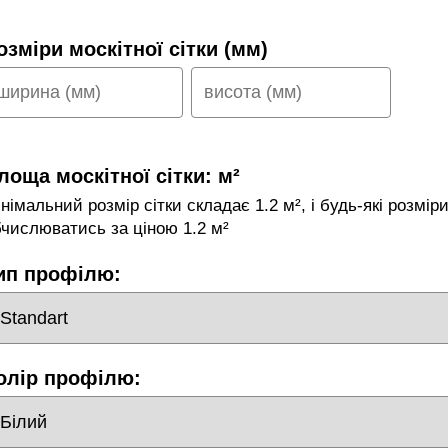
озміри москітної сітки (мм)
лоща москітної сітки:
м²
інімальний розмір сітки складає
1.2
м², і будь-які розмі
бчислюватись за ціною
1.2
м²
ип профілю:
олір профілю: