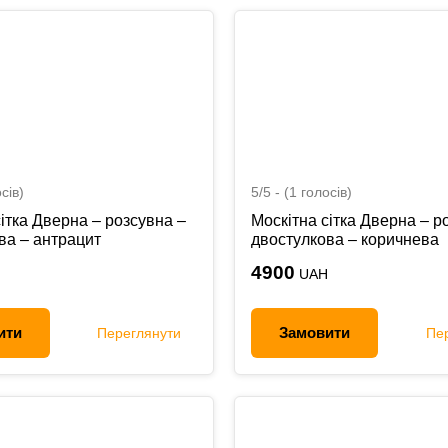
сів)
5/5 - (1 голосів)
ітка Дверна – розсувна –
Москітна сітка Дверна – р
ва – антрацит
двостулкова – коричнева
4900
UAH
ити
Замовити
Переглянути
Пе