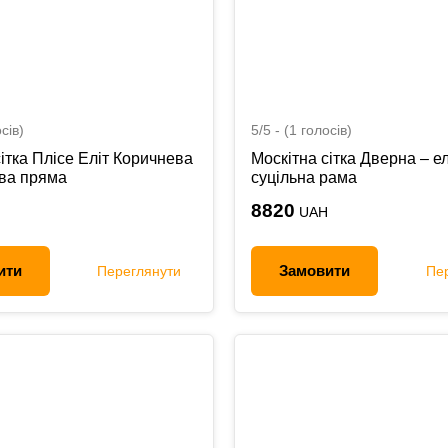
сів)
5/5 - (1 голосів)
ітка Плісе Еліт Коричнева
Москітна сітка Дверна – ел
ва пряма
суцільна рама
8820
UAH
ити
Замовити
Переглянути
Пе