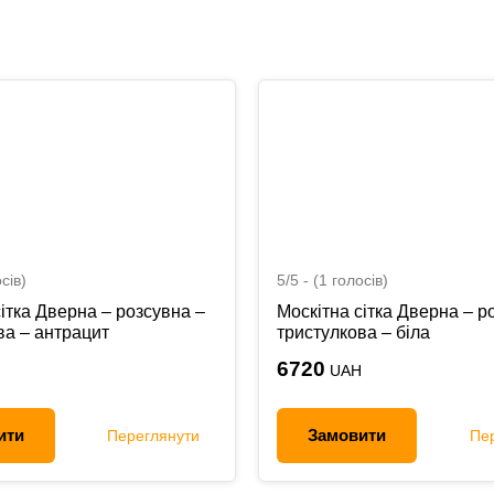
сів)
5/5 - (1 голосів)
ітка Дверна – розсувна –
Москітна сітка Дверна – р
ва – антрацит
тристулкова – біла
6720
UAH
ити
Замовити
Переглянути
Пе