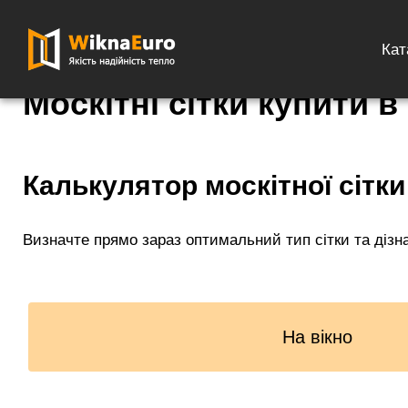
Головна сторінка
»
Каталог
»
Москітні сітки
Кат
Москітні сітки купити в
Калькулятор москітної сітки
Визначте прямо зараз оптимальний тип сітки та дізн
На вікно