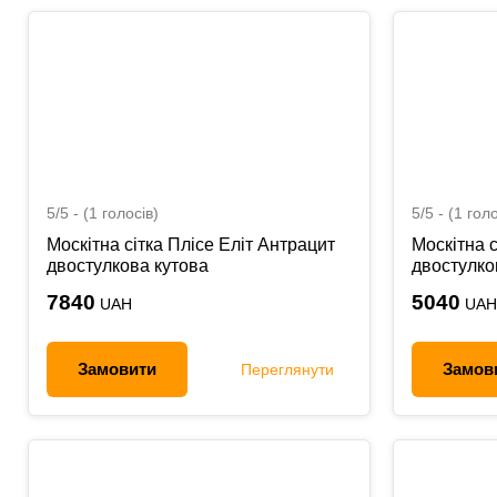
5/5 - (1 голосів)
5/5 - (1 голо
Москітна сітка Плісе Еліт Антрацит
Москітна с
двостулкова кутова
двостулко
7840
5040
UAH
UAH
Замовити
Замов
Переглянути