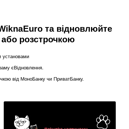
| WiknaEuro та відновлюйте
 або розстрочкою
и установами
раму єВідновлення.
очкою від МоноБанку чи ПриватБанку.