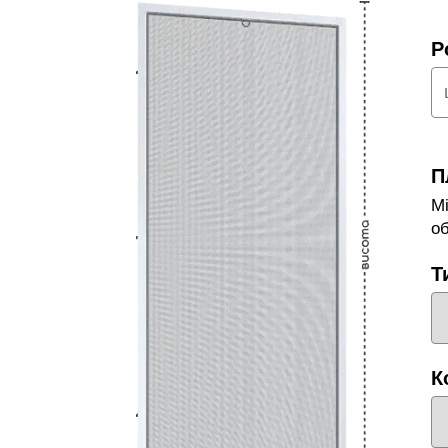
Р
П
М
о
Т
К