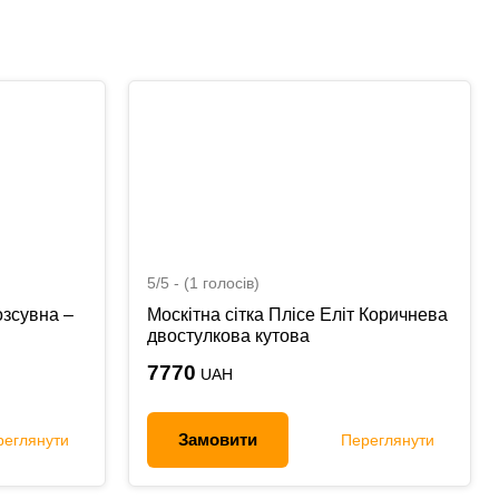
5/5 - (1 голосів)
озсувна –
Москітна сітка Плісе Еліт Коричнева
двостулкова кутова
7770
UAH
Замовити
реглянути
Переглянути