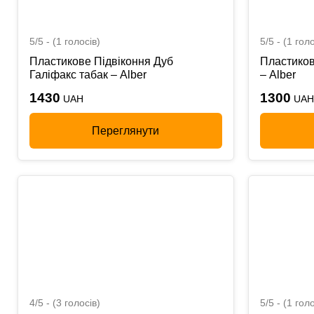
5/5 - (1 голосів)
5/5 - (1 голо
Пластикове Підвіконня Дуб
Пластиков
Галіфакс табак – Alber
– Alber
1430
1300
UAH
UAH
Переглянути
4/5 - (3 голосів)
5/5 - (1 голо