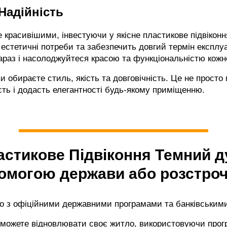
 Надійність
 красивішими, інвестуючи у якісне пластикове підвіконн
естетичні потреби та забезпечить довгий термін експлуат
раз і насолоджуйтеся красою та функціональністю кожн
и обираєте стиль, якість та довговічність. Це не просто 
сть і додасть елегантності будь-якому приміщенню.
стикове Підвіконня Темний д
омогою держави або розстро
 з офіційними державними програмами та банківським
 можете відновлювати своє житло, використовуючи прог