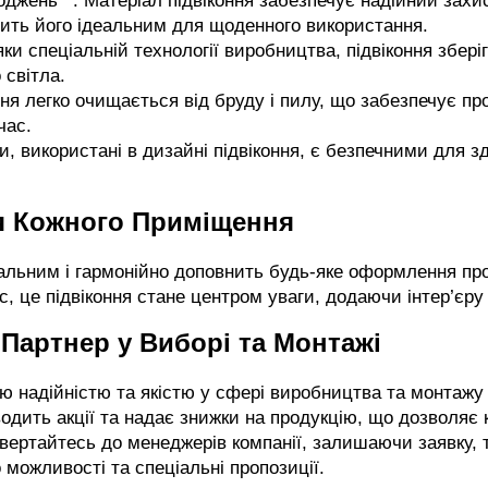
оджень**: Матеріал підвіконня забезпечує надійний захи
ить його ідеальним для щоденного використання.
ки спеціальній технології виробництва, підвіконня зберіг
 світла.
оння легко очищається від бруду і пилу, що забезпечує пр
час.
али, використані в дизайні підвіконня, є безпечними для 
я Кожного Приміщення
альним і гармонійно доповнить будь-яке оформлення про
с, це підвіконня стане центром уваги, додаючи інтер’єру
 Партнер у Виборі та Монтажі
 надійністю та якістю у сфері виробництва та монтажу в
одить акції та надає знижки на продукцію, що дозволяє 
Звертайтесь до менеджерів компанії, залишаючи заявку
 можливості та спеціальні пропозиції.