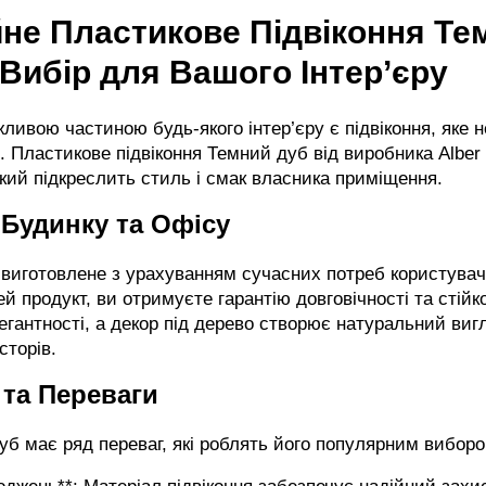
йне Пластикове Підвіконня Те
 Вибір для Вашого Інтер’єру
ливою частиною будь-якого інтер’єру є підвіконня, яке 
. Пластикове підвіконня Темний дуб від виробника Alber
 який підкреслить стиль і смак власника приміщення.
 Будинку та Офісу
r виготовлене з урахуванням сучасних потреб користувач
й продукт, ви отримуєте гарантію довговічності та стійко
гантності, а декор під дерево створює натуральний вигл
сторів.
 та Переваги
уб має ряд переваг, які роблять його популярним вибор