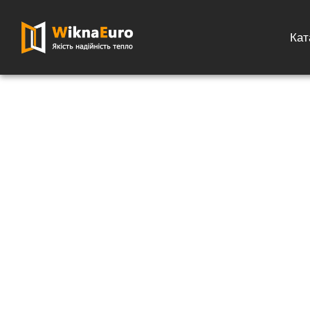
Кат
Головна сторінка
»
Каталог
»
Підвіконня
»
Пластикове Підвіконн