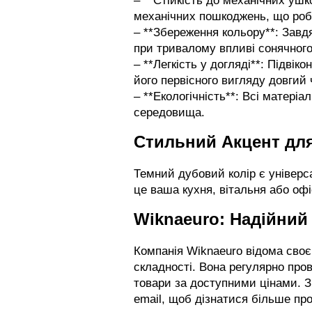
– **Стійкість до механічних ушк
механічних пошкоджень, що роб
– **Збереження кольору**: Завдя
при тривалому впливі сонячного
– **Легкість у догляді**: Підвік
його первісного вигляду довгий 
– **Екологічність**: Всі матері
середовища.
Стильний Акцент дл
Темний дубовий колір є універс
це ваша кухня, вітальня або офі
Wiknaeuro: Надійний
Компанія Wiknaeuro відома своєю
складності. Вона регулярно пров
товари за доступними цінами. 
email, щоб дізнатися більше про