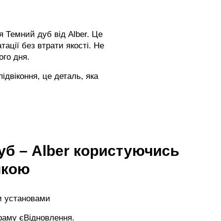
я Темний дуб від Alber. Це
ації без втрати якості. Не
ого дня.
підвіконня, це деталь, яка
уб – Alber користуючись
чкою
и установами
раму єВідновлення.