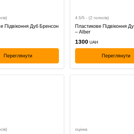
сів)
4.5/5 - (2 голосів)
е Підвіконня Дуб Бренсон
Пластикове Підвіконня Д
– Alber
1300
UAH
Переглянути
Переглянути
сів)
оцінка