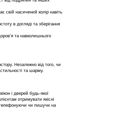
ст від подряпин та інших
ає свій насичений колір навіть
остоту в догляді та зберігання
здоров’я та навколишнього
стору. Незалежно від того, чи
 стильності та шарму.
ікон і дверей будь-якої
клієнтам отримувати якісні
, телефонуючи чи пишучи на