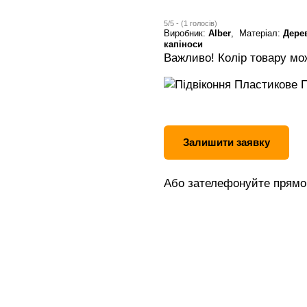
5/5 - (1 голосів)
Виробник:
Alber
, Матеріал:
Дере
капіноси
Важливо! Колір товару мож
Залишити заявку
Або зателефонуйте прямо 