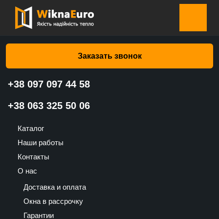
Главная страница
»
Каталог
»
Москитные сетки
»
Москитная сетка Дверная – раздвижная – одностворчатая –
белая
Заказать звонок
+38 097 097 44 58
+38 063 325 50 06
Москитная сетка Дверная –
раздвижная – одностворчатая –
Каталог
белая
Наши работы
Контакты
3500
О нас
UAH
Доставка и оплата
Окна в рассрочку
Гарантии