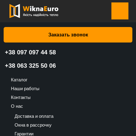
Главная страница
»
Каталог
»
Москитные сетки
»
Москитная сетка На алюминиевое окно – белая
Заказать звонок
+38 097 097 44 58
Москитная сетка На
+38 063 325 50 06
алюминиевое окно – белая
Каталог
1225
Наши работы
UAH
Контакты
О нас
Доставка и оплата
Окна в рассрочку
Гарантии