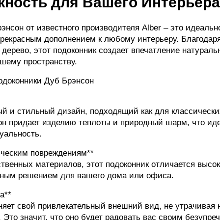
жность для Вашего Интерьера
нсон от известного производителя Alber – это идеальн
прекрасным дополнением к любому интерьеру. Благодар
 дерево, этот подоконник создает впечатление натураль
ашему пространству.
доконники Дуб Брэнсон
й и стильный дизайн, подходящий как для классически
он придает изделию теплоты и природный шарм, что иде
уальность.
ническим повреждениям**
твенных материалов, этот подоконник отличается высок
ечным решением для вашего дома или офиса.
а**
няет свой привлекательный внешний вид, не утрачивая
 Это значит, что оно будет радовать вас своим безупре