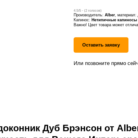
4.5/5 - (2 голосов)
Производитель:
Alber
, материал:
Капинос:
Нетипичные капиносы
Важно! Цвет товара может отлича
Оставить заявку
Или позвоните прямо сейч
оконник Дуб Брэнсон от Alber