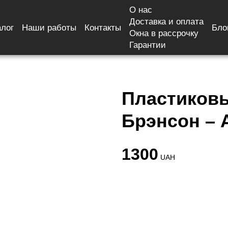
О нас
Доставка и оплата
алог
Наши работы
Контакты
Бло
конник Дуб Брэнсон – Альбер
Окна в рассрочку
Гарантии
Пластиков
Брэнсон – 
1300
UAH