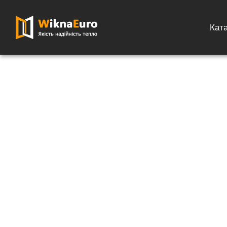
Кат
Главная страница
»
Каталог
»
Подоконники
»
Пластиковый подо