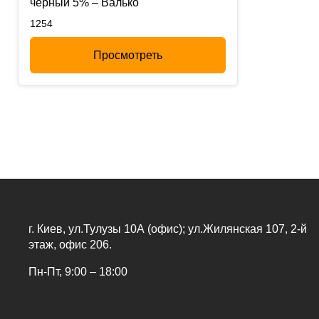
черный 5% – Валько
1254
Просмотреть
г. Киев, ул.Тулузы 10А (офис); ул.Жилянская 107, 2-й
этаж, офис 206.
Пн-Пт, 9:00 – 18:00