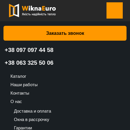
Главная страница
»
Каталог
»
Жалюзи-плиссе на окна
»
Жалюзи-плиссе на окна Соты двухцветные серо-белая 802
– Валько
Заказать звонок
+38 097 097 44 58
+38 063 325 50 06
Жалюзи-плиссе на окна Соты
двухцветные серо-белая 802 –
Каталог
Валько
Наши работы
Контакты
1485
О нас
UAH
Доставка и оплата
Окна в рассрочку
Гарантии