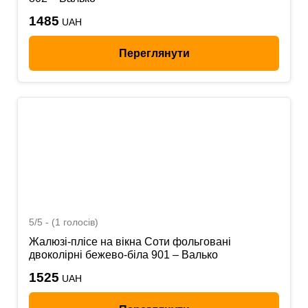
1485
UAH
Переглянути
5/5 - (1 голосів)
Жалюзі-плісе на вікна Соти фольговані
двоколірні бежево-біла 901 – Валько
1525
UAH