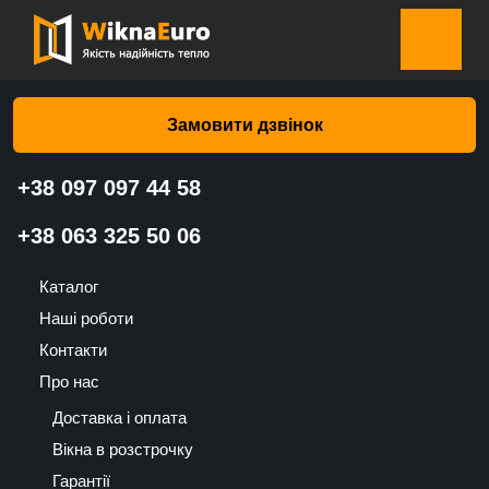
Головна сторінка
»
Каталог
»
Жалюзі-плісе на вікна
»
Жалюзі-плісе на вікна Світло-сіра жатка 411 – Валько
Замовити дзвінок
+38 097 097 44 58
Жалюзі-плісе на вікна Світло-
+38 063 325 50 06
сіра жатка 411 – Валько
Каталог
1250
Наші роботи
UAH
Контакти
Про нас
Доставка і оплата
Вікна в розстрочку
Гарантії