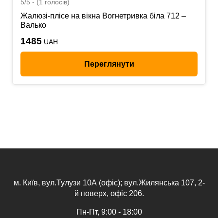
5/5 - (1 голосів)
Жалюзі-плісе на вікна Вогнетривка біла 712 –
Валько
1485
UAH
Переглянути
м. Київ, вул.Тулузи 10А (офіс); вул.Жилянська 107, 2-
й поверх, офіс 206.
Пн-Пт, 9:00 - 18:00