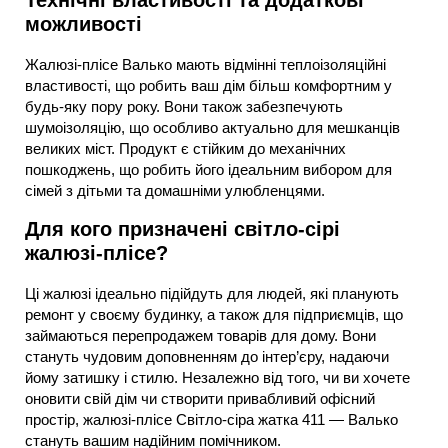
Технічні властивості та додаткові
можливості
Жалюзі-плісе Валько мають відмінні теплоізоляційні
властивості, що робить ваш дім більш комфортним у
будь-яку пору року. Вони також забезпечують
шумоізоляцію, що особливо актуально для мешканців
великих міст. Продукт є стійким до механічних
пошкоджень, що робить його ідеальним вибором для
сімей з дітьми та домашніми улюбленцями.
Для кого призначені світло-сірі
жалюзі-плісе?
Ці жалюзі ідеально підійдуть для людей, які планують
ремонт у своєму будинку, а також для підприємців, що
займаються перепродажем товарів для дому. Вони
стануть чудовим доповненням до інтер’єру, надаючи
йому затишку і стилю. Незалежно від того, чи ви хочете
оновити свій дім чи створити привабливий офісний
простір, жалюзі-плісе Світло-сіра жатка 411 — Валько
стануть вашим надійним помічником.