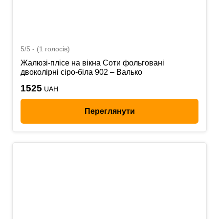
5/5 - (1 голосів)
Жалюзі-плісе на вікна Соти фольговані
двоколірні сіро-біла 902 – Валько
1525
UAH
Переглянути