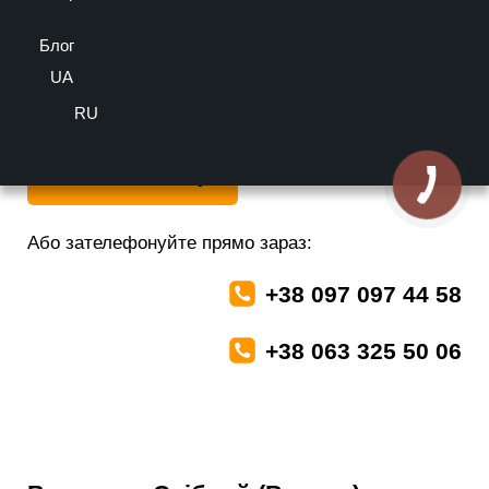
оцінка
Виробник: Валько,
Матеріал: Сталь,
Блог
Вид поверхні: Глянець,
Колір: Срібний
UA
Важливо! Колір товару може відрізнятися від представленого на
екрані.
RU
Залишити заявку
Або зателефонуйте прямо зараз:
+38 097 097 44 58
+38 063 325 50 06