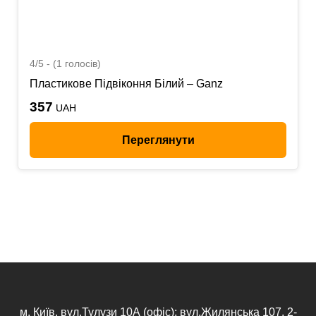
4/5 - (1 голосів)
Пластикове Підвіконня Білий – Ganz
357
UAH
Переглянути
м. Київ, вул.Тулузи 10А (офіс); вул.Жилянська 107, 2-