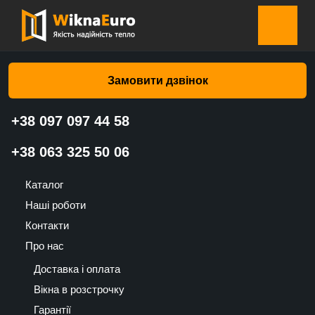
Головна сторінка
»
Каталог
»
Водозливи
»
Водозлив
Срібний (Валько)
Замовити дзвінок
+38 097 097 44 58
Водозлив Срібний (Валько)
+38 063 325 50 06
102
Каталог
UAH
Наші роботи
Контакти
Про нас
Доставка і оплата
Вікна в розстрочку
Гарантії