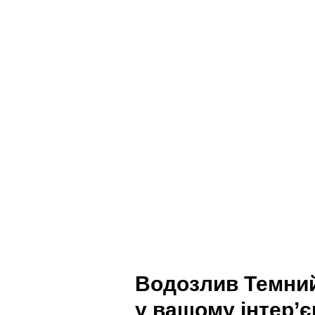
Водозлив Темний 
у вашому інтер’є