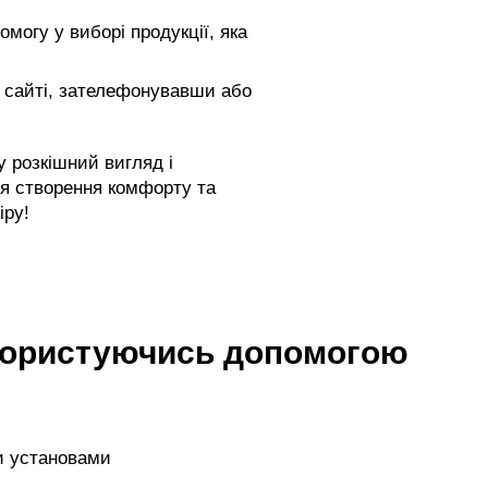
могу у виборі продукції, яка
 сайті, зателефонувавши або
 розкішний вигляд і
ля створення комфорту та
іру!
 користуючись допомогою
и установами