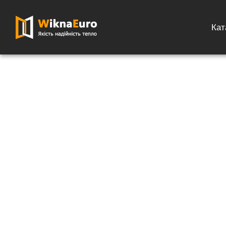
Кат
Головна сторінка
»
Каталог
»
Водозливи
»
Водозлив Темниий ду