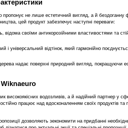
рактеристики
 пропонує не лише естетичний вигляд, а й бездоганну 
ництва, цей продукт забезпечує наступні переваги:
ь, відома своїми антикорозійними властивостями та сті
 і універсальний відтінок, який гармонійно поєднуєтьс
 дерева надає поверхні природний вигляд, покращуючи ес
 Wiknaeuro
к високоякісних водозливів, а й надійний партнер у сфе
постійно працює над вдосконаленням своїх продуктів та 
ропозиції дозволяють зекономити на придбанні необхідни
 дізнатися про актуальні акції та спеціальні пропозиції.