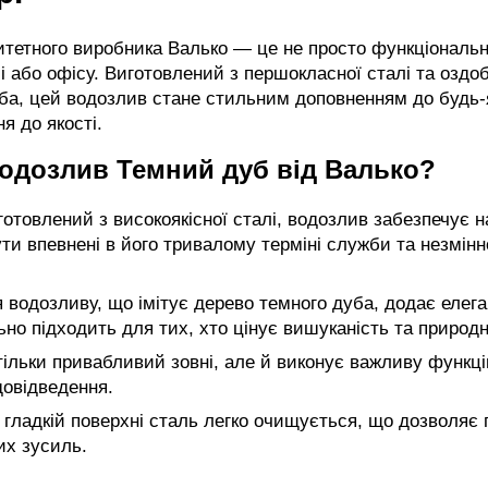
тетного виробника Валько — це не просто функціональни
і або офісу. Виготовлений з першокласної сталі та оздо
ба, цей водозлив стане стильним доповненням до будь-я
я до якості.
одозлив Темний дуб від Валько?
отовлений з високоякісної сталі, водозлив забезпечує над
ти впевнені в його тривалому терміні служби та незмінн
водозливу, що імітує дерево темного дуба, додає елега
льно підходить для тих, хто цінує вишуканість та природ
ільки привабливий зовні, але й виконує важливу функці
овідведення.
гладкій поверхні сталь легко очищується, що дозволяє
их зусиль.