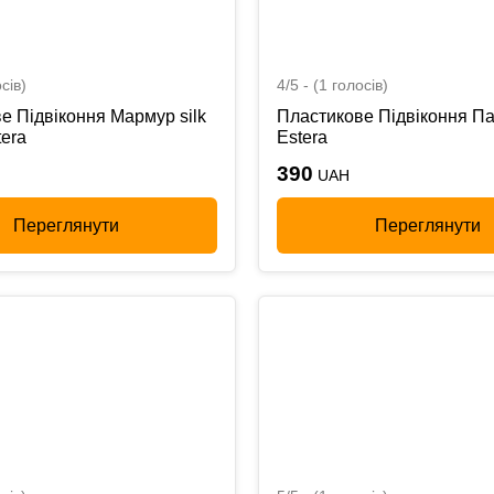
сів)
4/5 - (1 голосів)
е Підвіконня Мармур silk
Пластикове Підвіконня П
tera
Estera
390
UAH
Переглянути
Переглянути