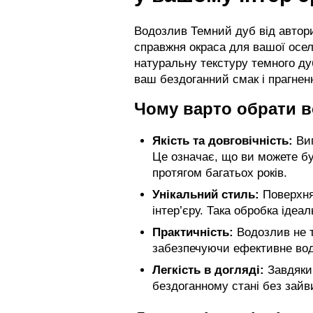
Водозлив Темний дуб від автори
справжня окраса для вашої осел
натуральну текстуру темного ду
ваш бездоганний смак і прагненн
Чому варто обрати в
Якість та довговічність:
Виг
Це означає, що ви можете бу
протягом багатьох років.
Унікальний стиль:
Поверхня 
інтер’єру. Така обробка ідеа
Практичність:
Водозлив не т
забезпечуючи ефективне вод
Легкість в догляді:
Завдяки 
бездоганному стані без зайв