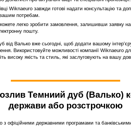
вці Wiknaeuro завжди готові надати консультацію та допо
 вашим потребам.
ожете легко зробити замовлення, залишивши заявку на
лектронну пошту.
 від Валько вже сьогодні, щоб додати вашому інтер’єру
ення. Використовуйте можливості компанії Wiknaeuro д
ь високу якість та стиль, які заслуговують на вашу дов
озлив Темниий дуб (Валько)
держави або розстрочкою
 з офіційними державними програмами та банківським