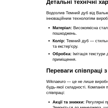
Детальні технічні ха
Водозлив Темний дуб від Валько
інноваційним технологіям вироб
Матеріал:
Високоякісна стал
пошкоджень.
Колір:
Темний дуб — стильний
та екстер’єру.
Обробка:
Імітація текстури
приміщення.
Переваги співпраці з
Wiknaeuro — це не лише виробни
будь-якої складності. Компанія 
співпраці:
Акції та знижки:
Регулярні п
Зверніться до менеджера, щоб