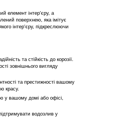
й елемент інтер’єру, а
блений поверхнею, яка імітує
кого інтер’єру, підкреслюючи
ійність та стійкість до корозії.
ості зовнішнього вигляду
нтності та престижності вашому
ню красу.
ю у вашому домі або офісі,
 підтримувати водозлив у