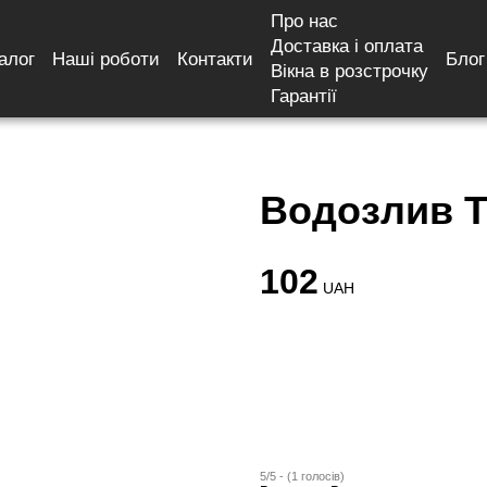
Про нас
Доставка і оплата
алог
Наші роботи
Контакти
Блог
б (Валько)
Вікна в розстрочку
Гарантії
Водозлив Т
102
UAH
5/5 - (1 голосів)