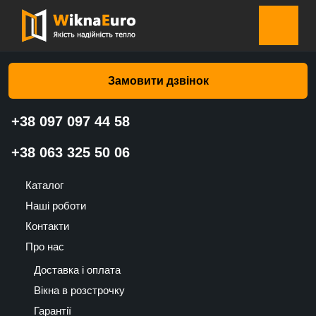
Головна сторінка
»
Каталог
»
Ролети на вікна
»
Ролети на
вікна Біла бамбук E 5 – Валько
Замовити дзвінок
+38 097 097 44 58
Ролети на вікна Біла бамбук E 5
+38 063 325 50 06
– Валько
Каталог
782
Наші роботи
UAH
Контакти
Про нас
Доставка і оплата
Вікна в розстрочку
Гарантії