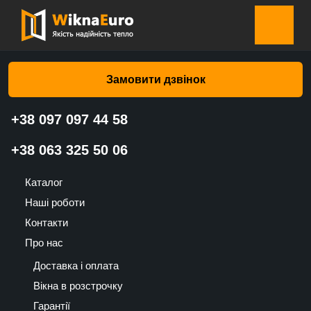
Головна сторінка
»
Каталог
»
Ролети на вікна
Ролети на вікна купити в Києві
Замовити дзвінок
та Україні | WiknaEuro
+38 097 097 44 58
+38 063 325 50 06
Встановлюйте Ролети на вікна
Каталог
купити в Києві та Україні |
Наші роботи
WiknaEuro та відновлюйте своє
Контакти
житло користуючись допомогою
Про нас
держави або розстрочкою
Доставка і оплата
Вікна в розстрочку
Ми працюємо з офіційними державними програмами та
Гарантії