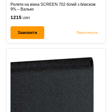
Ролети на вікна SCREEN 702 білий з блиском
9% – Валько
1215
UAH
Замовити
Переглянути