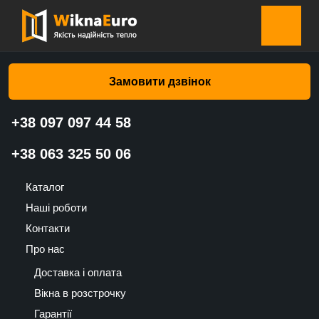
Головна сторінка
»
Каталог
»
Ролети на вікна
»
Ролети на
вікна SCREEN 701 чорний з блиском 9% – Валько
Замовити дзвінок
+38 097 097 44 58
Ролети на вікна SCREEN 701
+38 063 325 50 06
чорний з блиском 9% – Валько
Каталог
1215
Наші роботи
UAH
Контакти
Про нас
Доставка і оплата
Вікна в розстрочку
Гарантії