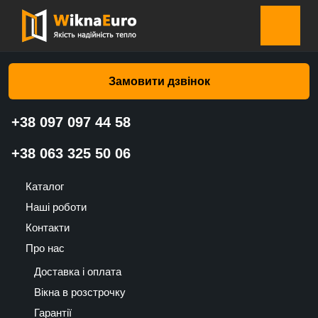
Головна сторінка
»
Каталог
»
Ролети на вікна
»
Ролети на
вікна Перламутрова срібна d 4 – Валько
Замовити дзвінок
+38 097 097 44 58
Ролети на вікна Перламутрова
+38 063 325 50 06
срібна d 4 – Валько
Каталог
700
Наші роботи
UAH
Контакти
Про нас
Доставка і оплата
Вікна в розстрочку
Гарантії