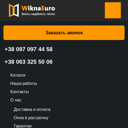
Главная страница
»
Каталог
»
Жалюзи-плиссе на окна
»
Жалюзи-плиссе на окна Белая одна сторона с блеском 109
– Валько
Заказать звонок
+38 097 097 44 58
+38 063 325 50 06
Жалюзи-плиссе на окна Белая
одна сторона с блеском 109 –
Каталог
Валько
Наши работы
Контакты
1015
О нас
UAH
Доставка и оплата
Окна в рассрочку
Гарантии