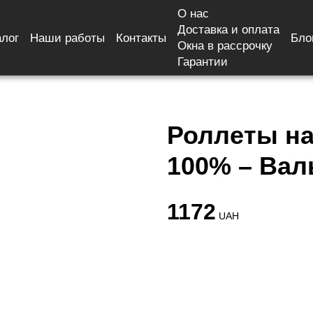
О нас
Доставка и оплата
алог
Наши работы
Контакты
Бло
на dn 906 blackout 100% – Валько
Окна в рассрочку
Гарантии
Роллеты на 
100% – Вал
1172
UAH