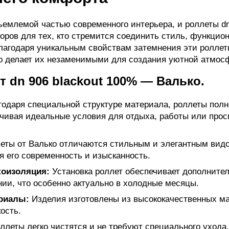
емлемой частью современного интерьера, и роллеты dn 
ров для тех, кто стремится соединить стиль, функцио
лагодаря уникальным свойствам затемнения эти ролле
то делает их незаменимыми для создания уютной атмос
 dn 906 blackout 100% — Валько.
одаря специальной структуре материала, роллеты пол
ечивая идеальные условия для отдыха, работы или про
еты от Валько отличаются стильным и элегантным вид
я его современность и изысканность.
коизоляция:
Установка роллет обеспечивает дополните
нии, что особенно актуально в холодные месяцы.
риалы:
Изделия изготовлены из высококачественных мат
ость.
ллеты легко чистятся и не требуют специального ухода,