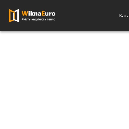
Кат
Главная страница
»
Каталог
»
Роллеты на окна
»
Роллеты на ок