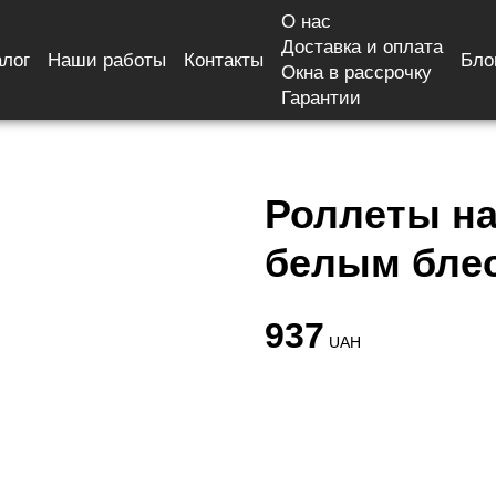
О нас
Доставка и оплата
алог
Наши работы
Контакты
Бло
на Коричневая с белым блеском dn 401 – Валько
Окна в рассрочку
Гарантии
Роллеты на
белым блес
937
UAH