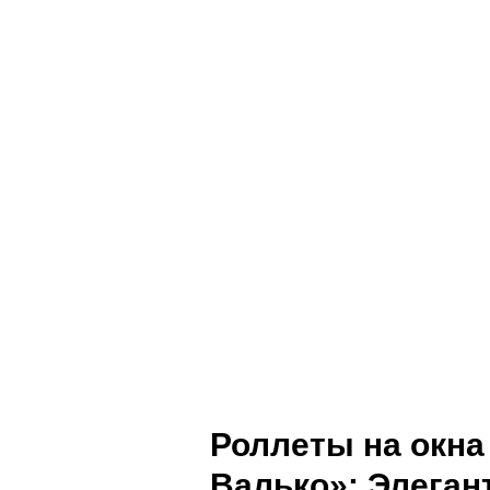
Роллеты на окна
Валько»: Элеган