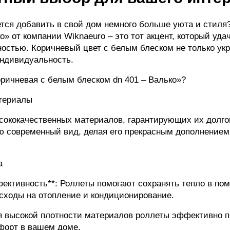
ется добавить в свой дом немного больше уюта и стиля
о» от компании Wiknaeuro – это тот акцент, который уд
остью. Коричневый цвет с белым блеском не только укр
индивидуальность.
ричневая с белым блеском dn 401 – Валько»?
териалы
сококачественных материалов, гарантирующих их долгов
ю современный вид, делая его прекрасным дополнением
.
а
фективность**: Роллеты помогают сохранять тепло в по
асходы на отопление и кондиционирование.
ря высокой плотности материалов роллеты эффективно
форт в вашем доме.