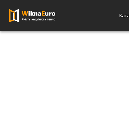
Кат
Главная страница
»
Каталог
»
Роллеты на окна
»
Роллеты на ок