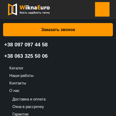
Главная страница
»
Каталог
»
Подоконники
»
Пластиковый
подоконник Мрамор silk gloss – Estera
Заказать звонок
+38 097 097 44 58
Пластиковый подоконник
+38 063 325 50 06
Мрамор silk gloss – Estera
Каталог
390
Наши работы
UAH
Контакты
О нас
Доставка и оплата
Окна в рассрочку
Гарантии