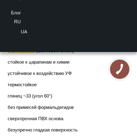
4/5 - (1 голосов)
Блог
Производитель:
Estera
, материал:
Пластик
, вид
поверхности:
Полуматовый
, Декор:
Под камень
,
RU
Капинос:
Округленный
Важно! Цвет товара может отличаться от представленного на
UA
экране.
Немецкое акриловое покрытие
ELESGO
SILK GLOSS
(шелковый блеск)
стойкое к царапинам и химии
устойчивое к воздействию УФ
термостойкое
глянец ~33 (угол 60°)
без примесей формальдегидов
сверхпрочная ПВХ основа
безупречно гладкая поверхность