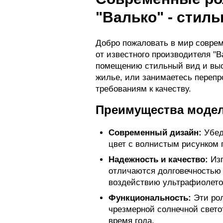
"Валько" - стил
Добро пожаловать в мир соврем
от известного производителя "
помещению стильный вид и высо
жилье, или занимаетесь переп
требованиям к качеству.
Преимущества моделе
Современный дизайн:
Убеди
цвет с волнистым рисунком 
Надежность и качество:
Изг
отличаются долговечностью 
воздействию ультрафиолетов
Функциональность:
Эти рол
чрезмерной солнечной свето
время года.