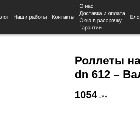
О нас
Доставка и оплата
алог
Наши работы
Контакты
Бло
на песочная волна dn 612 – Валько.
Окна в рассрочку
Гарантии
Роллеты на
dn 612 – Ва
1054
UAH