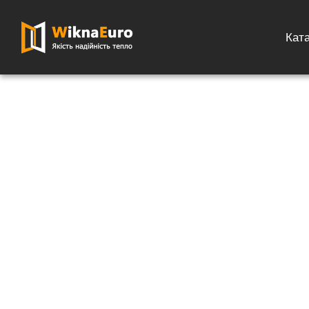
Кат
Главная страница
»
Каталог
»
Роллеты на окна
»
Роллеты на ок