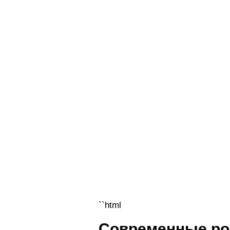
``html
Современные рол