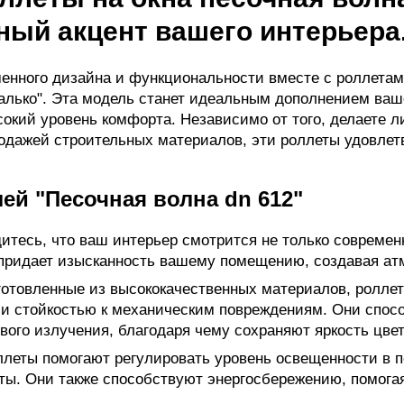
ьный акцент вашего интерьера
енного дизайна и функциональности вместе с роллетами
Валько". Эта модель станет идеальным дополнением ваш
кий уровень комфорта. Независимо от того, делаете л
родажей строительных материалов, эти роллеты удовле
й "Песочная волна dn 612"
тесь, что ваш интерьер смотрится не только современн
придает изысканность вашему помещению, создавая ат
отовленные из высококачественных материалов, роллет
и стойкостью к механическим повреждениям. Они спос
ого излучения, благодаря чему сохраняют яркость цвет
леты помогают регулировать уровень освещенности в 
ты. Они также способствуют энергосбережению, помогая