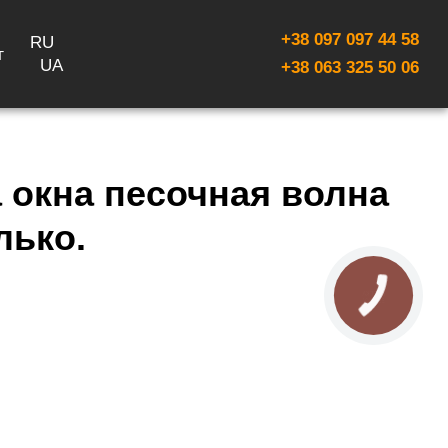
+38 097 097 44 58
RU
г
UA
+38 063 325 50 06
 окна песочная волна
лько.