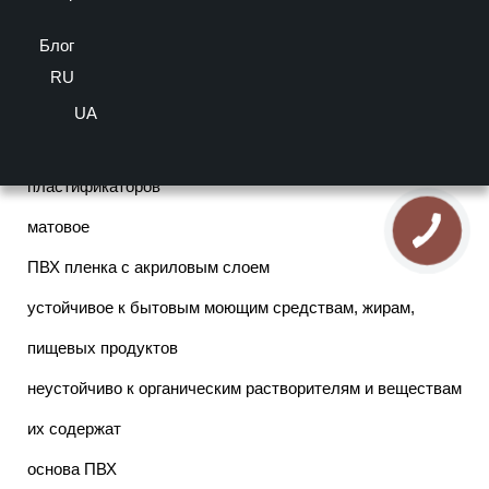
оценка
Блог
Производитель:
Kraft
, материал:
Пластик
, вид
поверхности:
Матовый
, Декор:
Белый
, Капинос:
Прямой
RU
Важно! Цвет товара может отличаться от представленного на
экране.
UA
Покрытие
Имавелл
Германия
ПВХ-пленка с нанесенным УФ-лаком без
пластификаторов
матовое
ПВХ пленка с акриловым слоем
устойчивое к бытовым моющим средствам, жирам,
пищевых продуктов
неустойчиво к органическим растворителям и веществам
их содержат
основа ПВХ