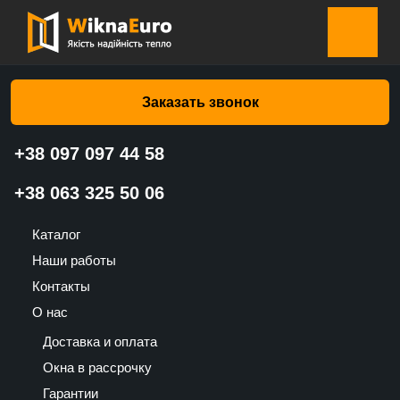
Главная страница
»
Каталог
»
Водоливы
»
Водолив
вишневый (Валько)
Заказать звонок
+38 097 097 44 58
Водолив вишневый (Валько)
+38 063 325 50 06
102
Каталог
UAH
Наши работы
Контакты
О нас
Доставка и оплата
Окна в рассрочку
Гарантии