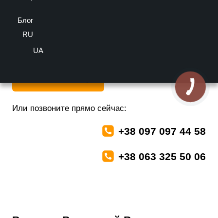
5/5 - (1 голосов)
Производитель: Валько,
Материал: Сталь,
Блог
Вид поверхности: Глянец,
Цвет: Вишневый
RU
Важно! Цвет товара может отличаться от представленного на
экране.
UA
Оставить заявку
Или позвоните прямо сейчас:
+38 097 097 44 58
+38 063 325 50 06