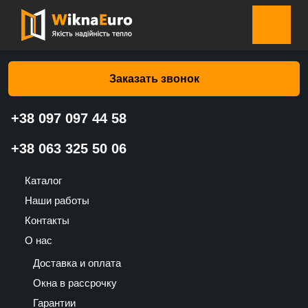
Главная страница
»
Каталог
»
Жалюзи-плиссе на окна
»
Жалюзи-плиссе на окна Огнеупорная черная 715 – Валько
Заказать звонок
+38 097 097 44 58
Жалюзи-плиссе на окна
+38 063 325 50 06
Огнеупорная черная 715 –
Каталог
Валько
Наши работы
1485
Контакты
UAH
О нас
Доставка и оплата
Окна в рассрочку
Гарантии