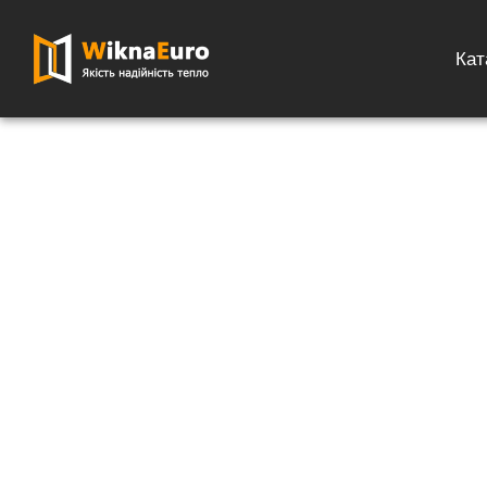
Кат
Головна сторінка
»
Каталог
»
Ролети на вікна
»
Ролети на вікна