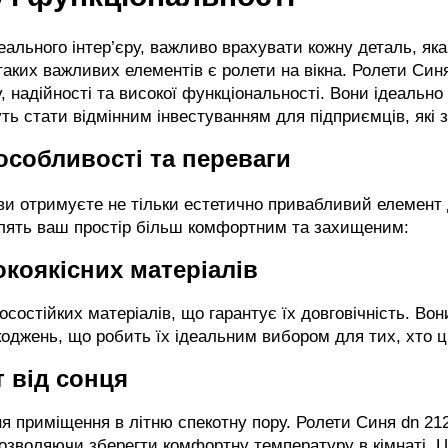
еального інтер’єру, важливо врахувати кожну деталь, яка
аких важливих елементів є ролети на вікна. Ролети Синя
, надійності та високої функціональності. Вони ідеальн
уть стати відмінним інвестуванням для підприємців, як
особливості та переваги
и отримуєте не тільки естетично привабливий елемент д
блять ваш простір більш комфортним та захищеним:
окоякісних матеріалів
осостійких матеріалів, що гарантує їх довговічність. Вон
коджень, що робить їх ідеальним вибором для тих, хто цін
 від сонця
ня приміщення в літню спекотну пору. Ролети Синя dn 2
дозволяючи зберегти комфортну температуру в кімнаті.