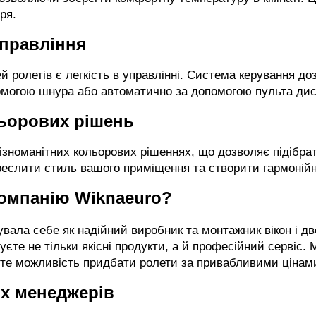
ря.
управління
 ролетів є легкість в управлінні. Система керування до
омогою шнура або автоматично за допомогою пульта дис
льорових рішень
різноманітних кольорових рішеннях, що дозволяє підібра
дкреслити стиль вашого приміщення та створити гармоній
компанію Wiknaeuro?
вала себе як надійний виробник та монтажник вікон і две
єте не тільки якісні продукти, а й професійний сервіс. 
айте можливість придбати ролети за привабливими цінам
их менеджерів