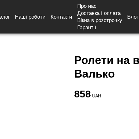
Про нас
Доставка і оплата
алог
Наші роботи
Контакти
Блог
 Синя dn 212 – Валько
Вікна в розстрочку
Гарантії
Ролети на в
Валько
858
UAH