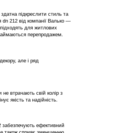
 здатна підкреслити стиль та
 dn 212 від компанії Валько —
о підходять для житлових
і займаються перепродажем.
екору, але і ряд
и не втрачають свій колір з
ує якість та надійність.
12 забезпечують ефективний
 Це також сприяє зменшенню