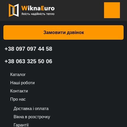
Головна сторінка
»
Каталог
»
Ролети на вікна
»
Ролети на
вікна Сіра прозора хвилі H 3 – Валько
Замовити дзвінок
+38 097 097 44 58
Ролети на вікна Сіра прозора
+38 063 325 50 06
хвилі H 3 – Валько
Каталог
906
Наші роботи
UAH
Контакти
Про нас
Доставка і оплата
Вікна в розстрочку
Гарантії