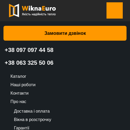
Головна сторінка
»
Каталог
»
Жалюзі
»
Жалюзі Світло-
коричневі RAL 8003 (Валько)
Замовити дзвінок
+38 097 097 44 58
Жалюзі Світло-коричневі RAL
+38 063 325 50 06
8003 (Валько)
Каталог
976
Наші роботи
UAH
Контакти
Про нас
Доставка і оплата
Вікна в розстрочку
Гарантії