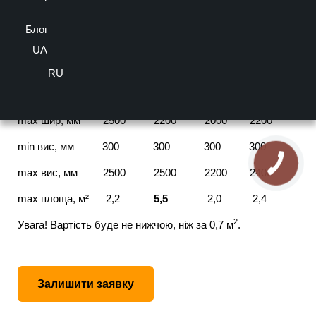
4/5 - (4 голосів)
Блог
Тип: Алюмінієві
Важливо! Колір товару може відрізнятися від представленого на
UA
екрані.
Допуст.розміри Економ Стандарт Преміум Еліт
RU
min шир, мм 290 290 290 290
max шир, мм 2500 2200 2000 2200
min вис, мм 300 300 300 300
max вис, мм 2500 2500 2200 2400
max площа, м² 2,2
5,5
2,0 2,4
2
Увага! Вартість буде не нижчою, ніж за 0,7 м
.
Залишити заявку