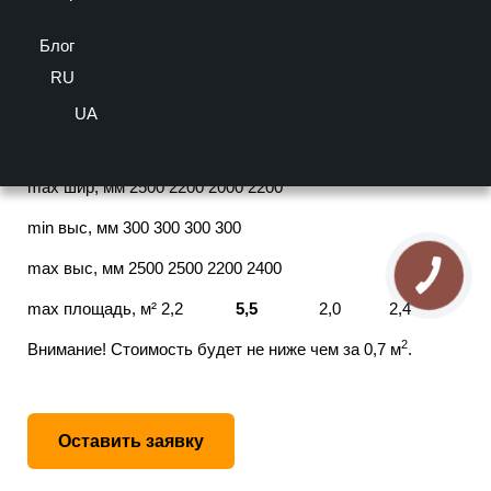
4/5 - (4 голосов)
Блог
Тип: Алюминиевые
Важно! Цвет товара может отличаться от представленного на
RU
экране.
Допуст.размеры Эконом Стандарт Премиум Элит
UA
min шир, мм 290 290 290 290
max шир, мм 2500 2200 2000 2200
min выс, мм 300 300 300 300
max выс, мм 2500 2500 2200 2400
max площадь, м² 2,2
5,5
2,0 2,4
2
Внимание! Стоимость будет не ниже чем за 0,7 м
.
Оставить заявку