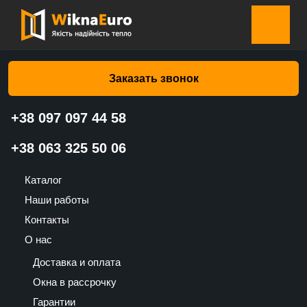
Главная страница
»
Каталог
»
Жалюзи
»
Жалюзи Светло-
коричневые RAL 8003 (Валько)
Заказать звонок
+38 097 097 44 58
Жалюзи Светло-коричневые
+38 063 325 50 06
RAL 8003 (Валько)
Каталог
976
Наши работы
UAH
Контакты
О нас
Доставка и оплата
Окна в рассрочку
Гарантии